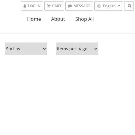
LOG IN
CART
MESSAGE
English
Home
About
Shop All